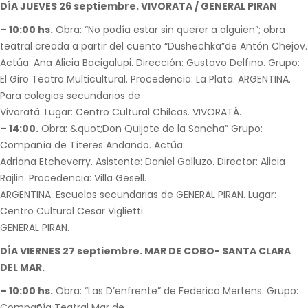
DÍA JUEVES 26 septiembre. VIVORATA / GENERAL PIRAN
– 10:00 hs.
Obra: “No podía estar sin querer a alguien”; obra
teatral creada a partir del cuento “Dushechka”de Antón Chejov.
Actúa: Ana Alicia Bacigalupi. Dirección: Gustavo Delfino. Grupo:
El Giro Teatro Multicultural. Procedencia: La Plata. ARGENTINA.
Para colegios secundarios de
Vivoratá. Lugar: Centro Cultural Chilcas. VIVORATÁ.
– 14:00.
Obra: &quot;Don Quijote de la Sancha” Grupo:
Compañía de Títeres Andando. Actúa:
Adriana Etcheverry. Asistente: Daniel Galluzo. Director: Alicia
Rajlin. Procedencia: Villa Gesell.
ARGENTINA. Escuelas secundarias de GENERAL PIRAN. Lugar:
Centro Cultural Cesar Viglietti.
GENERAL PIRAN.
DÍA VIERNES 27 septiembre. MAR DE COBO- SANTA CLARA
DEL MAR.
– 10:00 hs.
Obra: “Las D’enfrente” de Federico Mertens. Grupo:
Compañía Teatral Mar de