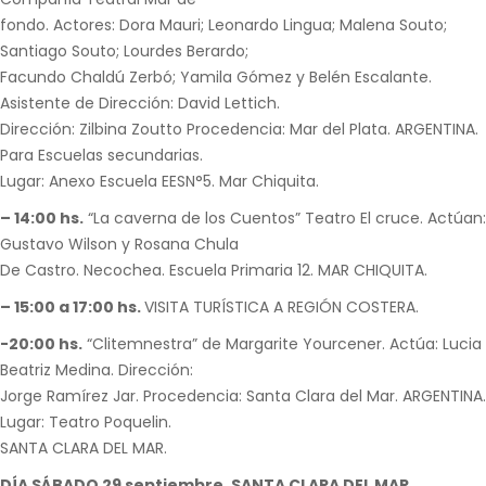
fondo. Actores: Dora Mauri; Leonardo Lingua; Malena Souto;
Santiago Souto; Lourdes Berardo;
Facundo Chaldú Zerbó; Yamila Gómez y Belén Escalante.
Asistente de Dirección: David Lettich.
Dirección: Zilbina Zoutto Procedencia: Mar del Plata. ARGENTINA.
Para Escuelas secundarias.
Lugar: Anexo Escuela EESN°5. Mar Chiquita.
– 14:00 hs.
“La caverna de los Cuentos” Teatro El cruce. Actúan:
Gustavo Wilson y Rosana Chula
De Castro. Necochea. Escuela Primaria 12. MAR CHIQUITA.
– 15:00 a 17:00 hs.
VISITA TURÍSTICA A REGIÓN COSTERA.
-20:00 hs.
“Clitemnestra” de Margarite Yourcener. Actúa: Lucia
Beatriz Medina. Dirección:
Jorge Ramírez Jar. Procedencia: Santa Clara del Mar. ARGENTINA.
Lugar: Teatro Poquelin.
SANTA CLARA DEL MAR.
DÍA SÁBADO 29 septiembre. SANTA CLARA DEL MAR.