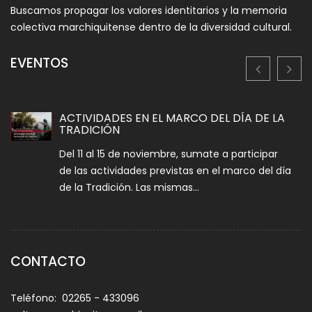
Buscamos propagar los valores identitarios y la memoria
s
colectiva marchiquitense dentro de la diversidad cultural.
e
n
EVENTOS
t
r
ACTIVIDADES EN EL MARCO DEL DÍA DE LA
a
TRADICIÓN
d
Del 11 al 15 de noviembre, sumate a participar
a
de las actividades previstas en el marco del día
s
de la Tradición. Las mismas...
CONTACTO
Teléfono: 02265 - 433096