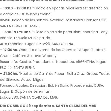
– 10:00 – 13:00 hs
“Teatro en épocas neoliberales” disertación
a cargo del Dr. Wilson Coelho.
BRASIL. Balcón de los Santos. Avenida Costanera Orensanz 516.
SANTA CLARA DEL MAR.
– 15:00 a 17:00hs.
“Clase abierta de percusión” coordina Tony
Ranallo. Escuela Municipal de
Arte Escénico. Lugar: E.P N°26 .SANTA ELENA.
– 17:30hs.
Obra: “La caverna de los Cuentos” Grupo: Teatro El
Cruce. Actúan: Gustavo Wilson y
Rosana De Castro. Procedencia: Necochea. ARGENTINA. Lugar:
ESC 29. SANTA ELENA.
– 21:00hs.
“Huellas de Cain” de Rubén Sicilia Cruz. Grupo: Teatro
del Silencio. Actúa: Miguel
Fonseca Alcolea. Dirección: Rubén Sicilia Procedencia: CUBA.
Lugar: El Galpón de Jeremías.
Lisboa 380. SANTA CLARA DEL MAR.
DIA DOMINGO 29 septiembre. SANTA CLARA DEL MAR